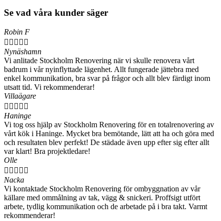
Se vad våra kunder säger
Robin F





Nynäshamn
Vi anlitade Stockholm Renovering när vi skulle renovera vårt
badrum i vår nyinflyttade lägenhet. Allt fungerade jättebra med
enkel kommunikation, bra svar på frågor och allt blev färdigt inom
utsatt tid. Vi rekommenderar!
Villaägare





Haninge
Vi tog oss hjälp av Stockholm Renovering för en totalrenovering av
vårt kök i Haninge. Mycket bra bemötande, lätt att ha och göra med
och resultaten blev perfekt! De städade även upp efter sig efter allt
var klart! Bra projektledare!
Olle





Nacka
Vi kontaktade Stockholm Renovering för ombyggnation av vår
källare med ommålning av tak, vägg & snickeri. Proffsigt utfört
arbete, tydlig kommunikation och de arbetade på i bra takt. Varmt
rekommenderar!