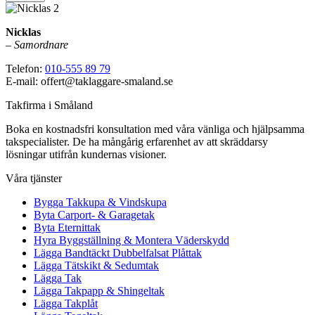
Nicklas
–
Samordnare
Telefon:
010-555 89 79
E-mail: offert@taklaggare-smaland.se
Takfirma i Småland
Boka en kostnadsfri konsultation med våra vänliga och hjälpsamma
takspecialister. De ha mångårig erfarenhet av att skräddarsy
lösningar utifrån kundernas visioner.
Våra tjänster
Bygga Takkupa & Vindskupa
Byta Carport- & Garagetak
Byta Eternittak
Hyra Byggställning & Montera Väderskydd
Lägga Bandtäckt Dubbelfalsat Plåttak
Lägga Tätskikt & Sedumtak
Lägga Tak
Lägga Takpapp & Shingeltak
Lägga Takplåt