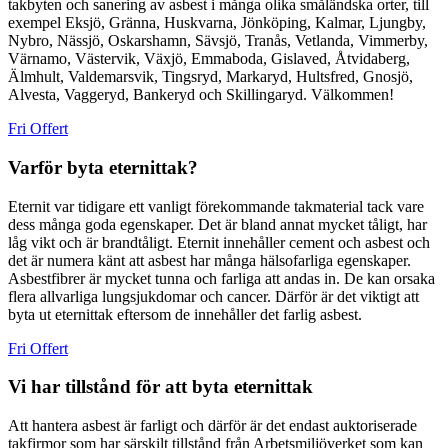
takbyten och sanering av asbest i många olika småländska orter, till
exempel Eksjö, Gränna, Huskvarna, Jönköping, Kalmar, Ljungby,
Nybro, Nässjö, Oskarshamn, Sävsjö, Tranås, Vetlanda, Vimmerby,
Värnamo, Västervik, Växjö, Emmaboda, Gislaved, Åtvidaberg,
Älmhult, Valdemarsvik, Tingsryd, Markaryd, Hultsfred, Gnosjö,
Alvesta, Vaggeryd, Bankeryd och Skillingaryd. Välkommen!
Fri Offert
Varför byta eternittak?
Eternit var tidigare ett vanligt förekommande takmaterial tack vare
dess många goda egenskaper. Det är bland annat mycket tåligt, har
låg vikt och är brandtåligt. Eternit innehåller cement och asbest och
det är numera känt att asbest har många hälsofarliga egenskaper.
Asbestfibrer är mycket tunna och farliga att andas in. De kan orsaka
flera allvarliga lungsjukdomar och cancer. Därför är det viktigt att
byta ut eternittak eftersom de innehåller det farlig asbest.
Fri Offert
Vi har tillstånd för att byta eternittak
Att hantera asbest är farligt och därför är det endast auktoriserade
takfirmor som har särskilt tillstånd från Arbetsmiljöverket som kan