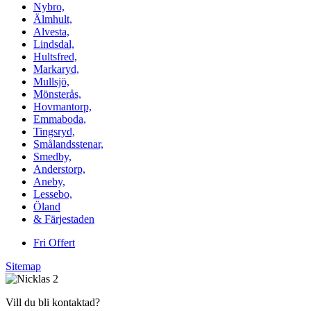
Nybro,
Älmhult,
Alvesta,
Lindsdal,
Hultsfred,
Markaryd,
Mullsjö,
Mönsterås,
Hovmantorp,
Emmaboda,
Tingsryd,
Smålandsstenar,
Smedby,
Anderstorp,
Aneby,
Lessebo,
Öland
& Färjestaden
Fri Offert
Sitemap
Vill du bli kontaktad?