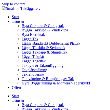
Skip to content
Start
Tjänster
Byta Carport- & Garagetak
Bygga Takkupa & Vindskupa
Byta Eternittak
Lägga Tak
Lägga Bandtäckt Dubbelfalsat Plåttak
Lägga Tätskikt & Sedumtak
Lägga Takpapp & Shingeltak
Lägga Takplåt
Lägga Tegeltak
Takbyte & Takomläggning
Takplåtsmålning
Takrenovering
Taktvättning & Rengöring av Tak
Hyra Byggställning & Montera Väderskydd
Offert
Start
Tjänster
Byta Carport- & Garagetak
Bygga Takkupa & Vindskupa