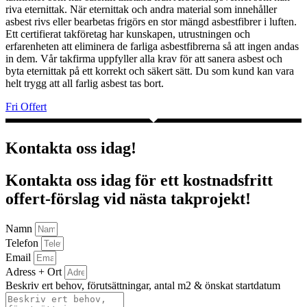
riva eternittak. När eternittak och andra material som innehåller
asbest rivs eller bearbetas frigörs en stor mängd asbestfibrer i luften.
Ett certifierat takföretag har kunskapen, utrustningen och
erfarenheten att eliminera de farliga asbestfibrerna så att ingen andas
in dem. Vår takfirma uppfyller alla krav för att sanera asbest och
byta eternittak på ett korrekt och säkert sätt. Du som kund kan vara
helt trygg att all farlig asbest tas bort.
Fri Offert
Kontakta oss idag!
Kontakta oss idag för ett kostnadsfritt
offert-förslag vid nästa takprojekt!
Namn
Telefon
Email
Adress + Ort
Beskriv ert behov, förutsättningar, antal m2 & önskat startdatum