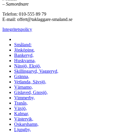
–
Samordnare
Telefon:
010-555 89 79
E-mail: offert@taklaggare-smaland.se
Integritetspolicy
Vi utför arbeten i hela
Småland:
Jönköping,
Bankeryd,
Huskvarna,
Nässjö, Eksjö,
Skillingaryd, Vaggeryd,
Gränna,
Vetlanda, Sävsjö,
Värnamo,
Gislaved, Gnosjö,
Vimmerby,
Tranås,
Växjö,
Kalmar,
Västervik,
Oskarshamn,
Ljungby,