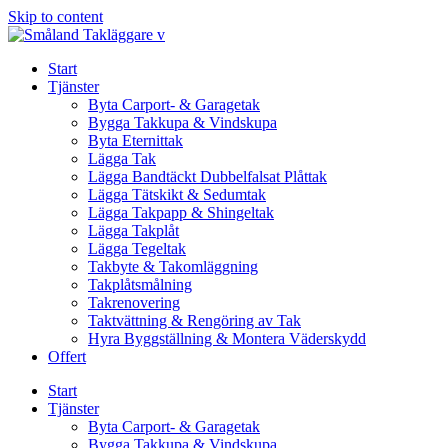
Skip to content
Start
Tjänster
Byta Carport- & Garagetak
Bygga Takkupa & Vindskupa
Byta Eternittak
Lägga Tak
Lägga Bandtäckt Dubbelfalsat Plåttak
Lägga Tätskikt & Sedumtak
Lägga Takpapp & Shingeltak
Lägga Takplåt
Lägga Tegeltak
Takbyte & Takomläggning
Takplåtsmålning
Takrenovering
Taktvättning & Rengöring av Tak
Hyra Byggställning & Montera Väderskydd
Offert
Start
Tjänster
Byta Carport- & Garagetak
Bygga Takkupa & Vindskupa