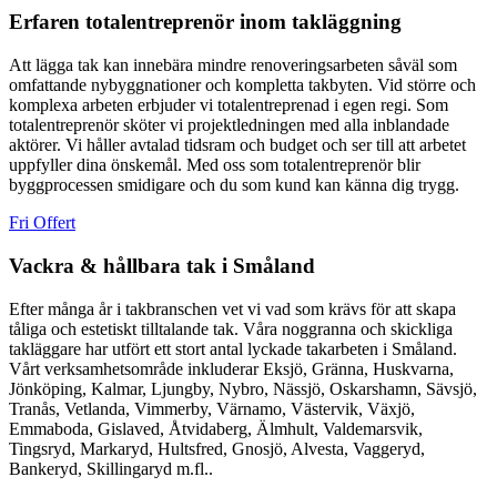
Erfaren totalentreprenör inom takläggning
Att lägga tak kan innebära mindre renoveringsarbeten såväl som
omfattande nybyggnationer och kompletta takbyten. Vid större och
komplexa arbeten erbjuder vi totalentreprenad i egen regi. Som
totalentreprenör sköter vi projektledningen med alla inblandade
aktörer. Vi håller avtalad tidsram och budget och ser till att arbetet
uppfyller dina önskemål. Med oss som totalentreprenör blir
byggprocessen smidigare och du som kund kan känna dig trygg.
Fri Offert
Vackra & hållbara tak i Småland
Efter många år i takbranschen vet vi vad som krävs för att skapa
tåliga och estetiskt tilltalande tak. Våra noggranna och skickliga
takläggare har utfört ett stort antal lyckade takarbeten i Småland.
Vårt verksamhetsområde inkluderar Eksjö, Gränna, Huskvarna,
Jönköping, Kalmar, Ljungby, Nybro, Nässjö, Oskarshamn, Sävsjö,
Tranås, Vetlanda, Vimmerby, Värnamo, Västervik, Växjö,
Emmaboda, Gislaved, Åtvidaberg, Älmhult, Valdemarsvik,
Tingsryd, Markaryd, Hultsfred, Gnosjö, Alvesta, Vaggeryd,
Bankeryd, Skillingaryd m.fl..