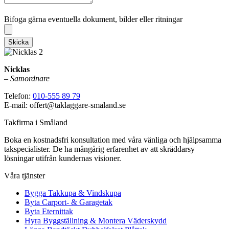
Bifoga gärna eventuella dokument, bilder eller ritningar
Bifoga gärna eventuella dokument, bilder eller ritningar
Skicka
Nicklas
–
Samordnare
Telefon:
010-555 89 79
E-mail: offert@taklaggare-smaland.se
Takfirma i Småland
Boka en kostnadsfri konsultation med våra vänliga och hjälpsamma
takspecialister. De ha mångårig erfarenhet av att skräddarsy
lösningar utifrån kundernas visioner.
Våra tjänster
Bygga Takkupa & Vindskupa
Byta Carport- & Garagetak
Byta Eternittak
Hyra Byggställning & Montera Väderskydd