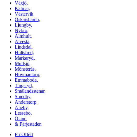
Växjö,
Kalmar,
Västervik,
Oskarshamn,
Ljungby,
Nybro,
Älmhult,
Alvesta,
Lindsdal,
Hultsfred,
Markaryd,
Mullsjö,
Mönsterås,
Hovmantorp,
Emmaboda,
Tingsryd,
Smålandsstenar,
Smedby,
Anderstorp,
Aneby,
Lessebo,
Öland
& Färjestaden
Fri Offert