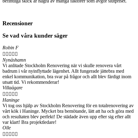
befintliga skick är några av många faktorer som avgör slutpriset.
Recensioner
Se vad våra kunder säger
Robin F





Nynäshamn
Vi anlitade Stockholm Renovering när vi skulle renovera vårt
badrum i vår nyinflyttade lägenhet. Allt fungerade jättebra med
enkel kommunikation, bra svar på frågor och allt blev färdigt inom
utsatt tid. Vi rekommenderar!
Villaägare





Haninge
Vi tog oss hjälp av Stockholm Renovering för en totalrenovering av
vårt kök i Haninge. Mycket bra bemötande, lätt att ha och göra med
och resultaten blev perfekt! De städade även upp efter sig efter allt
var klart! Bra projektledare!
Olle




