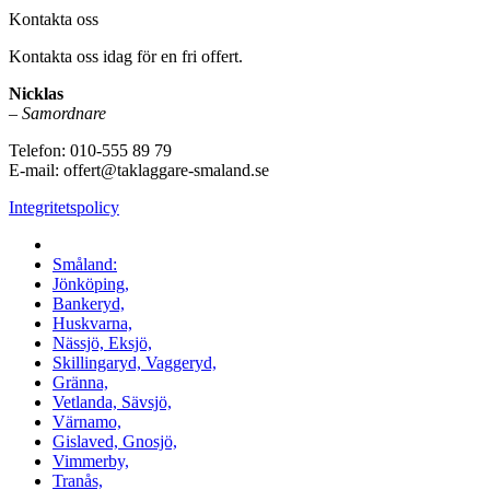
Kontakta oss
Kontakta oss idag för en fri offert.
Nicklas
–
Samordnare
Telefon:
010-555 89 79
E-mail: offert@taklaggare-smaland.se
Integritetspolicy
Vi utför arbeten i hela
Småland:
Jönköping,
Bankeryd,
Huskvarna,
Nässjö, Eksjö,
Skillingaryd, Vaggeryd,
Gränna,
Vetlanda, Sävsjö,
Värnamo,
Gislaved, Gnosjö,
Vimmerby,
Tranås,