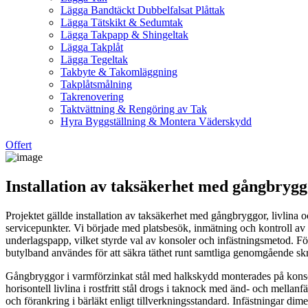
Lägga Bandtäckt Dubbelfalsat Plåttak
Lägga Tätskikt & Sedumtak
Lägga Takpapp & Shingeltak
Lägga Takplåt
Lägga Tegeltak
Takbyte & Takomläggning
Takplåtsmålning
Takrenovering
Taktvättning & Rengöring av Tak
Hyra Byggställning & Montera Väderskydd
Offert
Installation av taksäkerhet med gångbrygg
Projektet gällde installation av taksäkerhet med gångbryggor, livlina 
servicepunkter. Vi började med platsbesök, inmätning och kontroll av
underlagspapp, vilket styrde val av konsoler och infästningsmetod. Fö
butylband användes för att säkra täthet runt samtliga genomgående sk
Gångbryggor i varmförzinkat stål med halkskydd monterades på konsol
horisontell livlina i rostfritt stål drogs i taknock med änd- och mellan
och förankring i bärläkt enligt tillverkningsstandard. Infästningar 