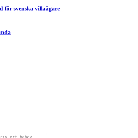
åd för svenska villaägare
unda