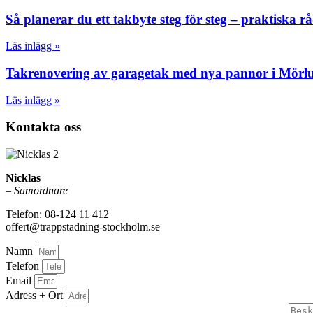
Så planerar du ett takbyte steg för steg – praktiska r
Läs inlägg »
Takrenovering av garagetak med nya pannor i Mörl
Läs inlägg »
Kontakta oss
Nicklas
–
Samordnare
Telefon: 08-124 11 412
offert@trappstadning-stockholm.se
Namn
Telefon
Email
Adress + Ort