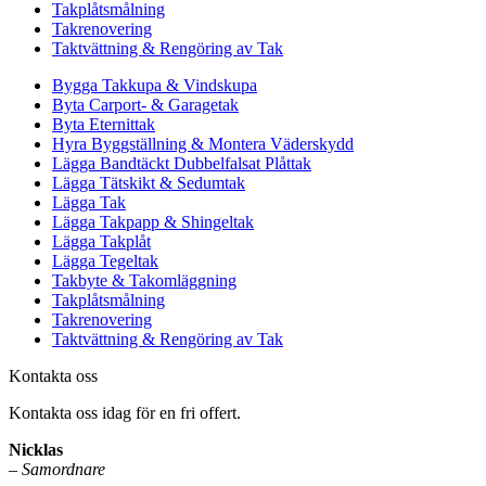
Takplåtsmålning
Takrenovering
Taktvättning & Rengöring av Tak
Bygga Takkupa & Vindskupa
Byta Carport- & Garagetak
Byta Eternittak
Hyra Byggställning & Montera Väderskydd
Lägga Bandtäckt Dubbelfalsat Plåttak
Lägga Tätskikt & Sedumtak
Lägga Tak
Lägga Takpapp & Shingeltak
Lägga Takplåt
Lägga Tegeltak
Takbyte & Takomläggning
Takplåtsmålning
Takrenovering
Taktvättning & Rengöring av Tak
Kontakta oss
Kontakta oss idag för en fri offert.
Nicklas
–
Samordnare