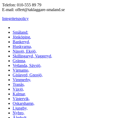
Telefon:
010-555 89 79
E-mail: offert@taklaggare-smaland.se
Integritetspolicy
Vi utför arbeten i hela
Småland:
Jönköping,
Bankeryd,
Huskvarna,
Nässjö, Eksjö,
Skillingaryd, Vaggeryd,
Gränna,
Vetlanda, Sävsjö,
Värnamo,
Gislaved, Gnosjö,
Vimmerby,
Tranås,
Växjö,
Kalmar,
Västervik,
Oskarshamn,
Ljungby,
Nybro,
Älmhult,