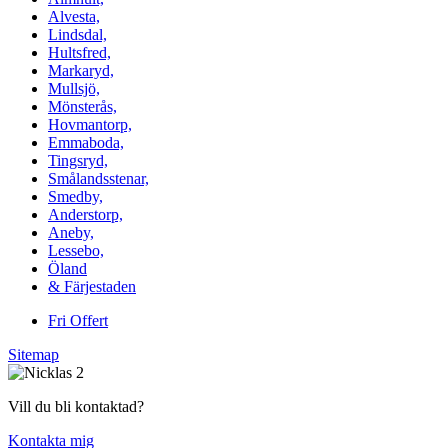
Alvesta,
Lindsdal,
Hultsfred,
Markaryd,
Mullsjö,
Mönsterås,
Hovmantorp,
Emmaboda,
Tingsryd,
Smålandsstenar,
Smedby,
Anderstorp,
Aneby,
Lessebo,
Öland
& Färjestaden
Fri Offert
Sitemap
Vill du bli kontaktad?
Kontakta mig