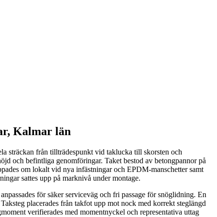
ar, Kalmar län
 sträckan från tillträdespunkt vid taklucka till skorsten och
khöjd och befintliga genomföringar. Taket bestod av betongpannor på
g pappades om lokalt vid nya infästningar och EPDM-manschetter samt
rrningar sattes upp på marknivå under montage.
npassades för säker serviceväg och fri passage för snöglidning. En
ing. Taksteg placerades från takfot upp mot nock med korrekt steglängd
dragmoment verifierades med momentnyckel och representativa uttag