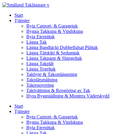
Skip
to
Start
content
Tjänster
Byta Carport- & Garagetak
Bygga Takkupa & Vindskupa
Byta Eternittak
Lägga Tak
Lägga Bandtäckt Dubbelfalsat Plåttak
Lägga Tätskikt & Sedumtak
Lägga Takpapp & Shingeltak
Lägga Takplåt
Lägga Tegeltak
Takbyte & Takomläggning
Takplåtsmålning
Takrenovering
Taktvättning & Rengöring av Tak
Hyra Byggställning & Montera Väderskydd
Start
Tjänster
Byta Carport- & Garagetak
Bygga Takkupa & Vindskupa
Byta Eternittak
Lägga Tak