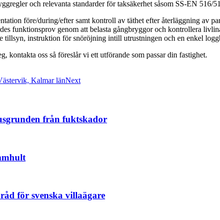
yggregler och relevanta standarder för taksäkerhet såsom SS-EN 516/
ation före/during/efter samt kontroll av täthet efter återläggning av 
es funktionsprov genom att belasta gångbryggor och kontrollera livlinan
llsyn, instruktion för snöröjning intill utrustningen och en enkel logg
, kontakta oss så föreslår vi ett utförande som passar din fastighet.
Västervik, Kalmar län
Next
husgrunden från fuktskador
mmhult
 råd för svenska villaägare