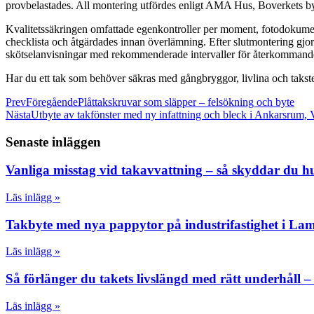
provbelastades. All montering utfördes enligt AMA Hus, Boverkets b
Kvalitetssäkringen omfattade egenkontroller per moment, fotodokument
checklista och åtgärdades innan överlämning. Efter slutmontering gjord
skötselanvisningar med rekommenderade intervaller för återkommande ti
Har du ett tak som behöver säkras med gångbryggor, livlina och taksteg
Prev
Föregående
Plåttakskruvar som släpper – felsökning och byte
Nästa
Utbyte av takfönster med ny infattning och bleck i Ankarsrum, 
Senaste inläggen
Vanliga misstag vid takavvattning – så skyddar du 
Läs inlägg »
Takbyte med nya pappytor på industrifastighet i La
Läs inlägg »
Så förlänger du takets livslängd med rätt underhåll –
Läs inlägg »