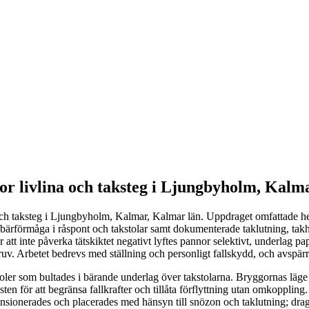
or livlina och taksteg i Ljungbyholm, Kalm
och taksteg i Ljungbyholm, Kalmar, Kalmar län. Uppdraget omfattade hela
 bärförmåga i råspont och takstolar samt dokumenterade taklutning, ta
r att inte påverka tätskiktet negativt lyftes pannor selektivt, underla
ruv. Arbetet bedrevs med ställning och personligt fallskydd, och avspä
er som bultades i bärande underlag över takstolarna. Bryggornas läge a
fästen för att begränsa fallkrafter och tillåta förflyttning utan omkoppl
dimensionerades och placerades med hänsyn till snözon och taklutning; 