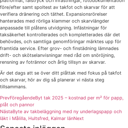
plåtformat, falstryck och infästningar, fotodokumentation
före/efter samt spoltest av takfot och skarvar för att
verifiera dränering och täthet. Expansionsrörelser
hanterades med rörliga klammer och skarvlängder
anpassade till plåtens utvidgning. Infästningar för
taksäkerhet kontrollerades och kompletterades där det
behövdes, och samtliga genomföringar märktes upp för
framtida service. Efter grov- och finstädning lämnades
drift- och skötselanvisningar med råd om snöröjning,
rensning av fotrännor och årlig tillsyn av skarvar.
Är det dags att se över ditt plåttak med fokus på takfot
och skarvar, hör av dig så planerar vi nästa steg
tillsammans.
Prev
Föregående
Byt tak 2025 – kostnad per m² för papp,
plåt och pannor
Nästa
Byte av takbeläggning med ny underlagspapp och
läkt i Målilla, Hultsfred, Kalmar län
Next