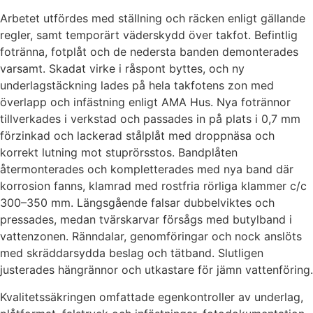
Arbetet utfördes med ställning och räcken enligt gällande
regler, samt temporärt väderskydd över takfot. Befintlig
fotränna, fotplåt och de nedersta banden demonterades
varsamt. Skadat virke i råspont byttes, och ny
underlagstäckning lades på hela takfotens zon med
överlapp och infästning enligt AMA Hus. Nya fotrännor
tillverkades i verkstad och passades in på plats i 0,7 mm
förzinkad och lackerad stålplåt med droppnäsa och
korrekt lutning mot stuprörsstos. Bandplåten
återmonterades och kompletterades med nya band där
korrosion fanns, klamrad med rostfria rörliga klammer c/c
300–350 mm. Längsgående falsar dubbelviktes och
pressades, medan tvärskarvar försågs med butylband i
vattenzonen. Ränndalar, genomföringar och nock anslöts
med skräddarsydda beslag och tätband. Slutligen
justerades hängrännor och utkastare för jämn vattenföring.
Kvalitetssäkringen omfattade egenkontroller av underlag,