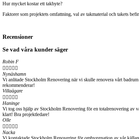
Hur mycket kostar ett takbyte?
Faktorer som projektets omfattning, val av takmaterial och takets befi
Recensioner
Se vad våra kunder säger
Robin F





Nynäshamn
Vi anlitade Stockholm Renovering när vi skulle renovera vårt badrum i 
rekommenderar!
Villaägare





Haninge
Vi tog oss hjälp av Stockholm Renovering för en totalrenovering av vår
klart! Bra projektledare!
Olle





Nacka
Vi kontaktade Stockholm Renovering för ombyggnation av vår källare 