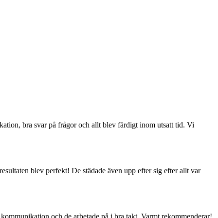
on, bra svar på frågor och allt blev färdigt inom utsatt tid. Vi
ultaten blev perfekt! De städade även upp efter sig efter allt var
g kommunikation och de arbetade på i bra takt. Varmt rekommenderar!