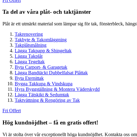
Fri Offert
Ta del av våra plåt- och taktjänster
Plåt är ett utmärkt material som lämpar sig för tak, fönsterbleck, häng
Takrenovering
Takbyte & Takomläggning
Takplåtsmålning
Lägga Takpapp & Shingeltak
Lägga Takplåt
Lägga Tegeltak
Byta Carport- & Garagetak
Lägga Bandtäckt Dubbelfalsat Plåttak
Byta Eternittak
Bygga Takkupa & Vindskupa
Hyra Byggställning & Montera Väderskydd
Lägga Tätskikt & Sedumtak
Taktvättning & Rengöring av Tak
Fri Offert
Hög kundnöjdhet – få en gratis offert!
Vi är stolta över vår exceptionellt höga kundnöjdhet. Kontakta oss om du