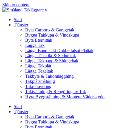
Skip to content
Start
Tjänster
Byta Carport- & Garagetak
Bygga Takkupa & Vindskupa
Byta Eternittak
Lägga Tak
Lägga Bandtäckt Dubbelfalsat Plåttak
Lägga Tätskikt & Sedumtak
Lägga Takpapp & Shingeltak
Lägga Takplåt
Lägga Tegeltak
Takbyte & Takomläggning
Takplåtsmålning
Takrenovering
Taktvättning & Rengöring av Tak
Hyra Byggställning & Montera Väderskydd
Start
Tjänster
Byta Carport- & Garagetak
Bygga Takkupa & Vindskupa
Byta Eternittak