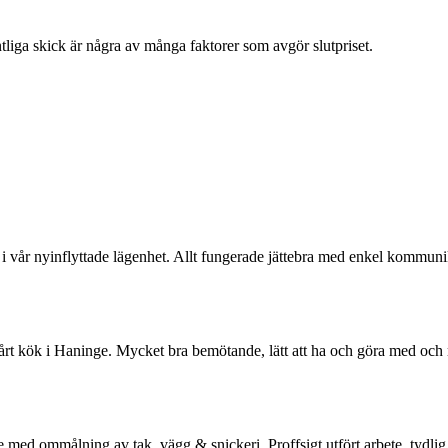
ntliga skick är några av många faktorer som avgör slutpriset.
vår nyinflyttade lägenhet. Allt fungerade jättebra med enkel kommunikati
t kök i Haninge. Mycket bra bemötande, lätt att ha och göra med och res
med ommålning av tak, vägg & snickeri. Proffsigt utfört arbete, tydli