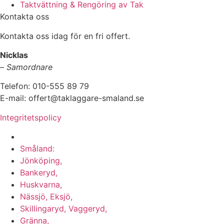
Taktvättning & Rengöring av Tak
Kontakta oss
Kontakta oss idag för en fri offert.
Nicklas
–
Samordnare
Telefon:
010-555 89 79
E-mail: offert@taklaggare-smaland.se
Integritetspolicy
Vi utför arbeten i hela
Småland:
Jönköping,
Bankeryd,
Huskvarna,
Nässjö, Eksjö,
Skillingaryd, Vaggeryd,
Gränna,