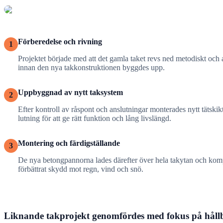
Förberedelse och rivning
1
Projektet började med att det gamla taket revs ned metodiskt och a
innan den nya takkonstruktionen byggdes upp.
Uppbyggnad av nytt taksystem
2
Efter kontroll av råspont och anslutningar monterades nytt tätski
lutning för att ge rätt funktion och lång livslängd.
Montering och färdigställande
3
De nya betongpannorna lades därefter över hela takytan och kompl
förbättrat skydd mot regn, vind och snö.
Liknande takprojekt genomfördes med fokus på hållb