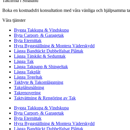
Takfirma i Småland
Boka en kostnadsfri konsultation med våra vänliga och hjälpsamma taks
Våra tjänster
Bygga Takkupa & Vindskupa
Byta Carport- & Garagetak
Byta Eternittak
Hyra Byggställning & Montera Väderskydd
Lägga Bandtäckt Dubbelfalsat Plåttak
Lägga Tätskikt & Sedumtak
Lägga Tak
Lägga Takpapp & Shingeltak
Lägga Takplåt
Lägga Tegeltak
Takbyte & Takomläggning
Takplåtsmålning
Takrenovering
Taktvättning & Rengöring av Tak
Bygga Takkupa & Vindskupa
Byta Carport- & Garagetak
Byta Eternittak
Hyra Byggställning & Montera Väderskydd
Lägga Bandtäckt Dubbelfalsat Plåttak