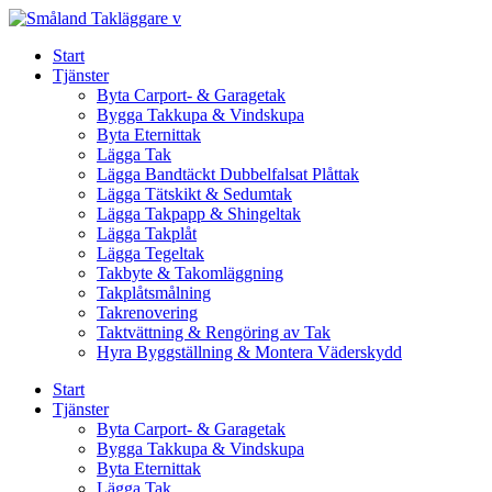
Skip
to
Start
content
Tjänster
Byta Carport- & Garagetak
Bygga Takkupa & Vindskupa
Byta Eternittak
Lägga Tak
Lägga Bandtäckt Dubbelfalsat Plåttak
Lägga Tätskikt & Sedumtak
Lägga Takpapp & Shingeltak
Lägga Takplåt
Lägga Tegeltak
Takbyte & Takomläggning
Takplåtsmålning
Takrenovering
Taktvättning & Rengöring av Tak
Hyra Byggställning & Montera Väderskydd
Start
Tjänster
Byta Carport- & Garagetak
Bygga Takkupa & Vindskupa
Byta Eternittak
Lägga Tak