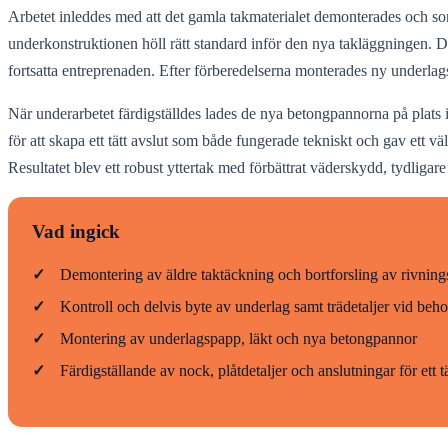
Arbetet inleddes med att det gamla takmaterialet demonterades och sorte
underkonstruktionen höll rätt standard inför den nya takläggningen. Där
fortsatta entreprenaden. Efter förberedelserna monterades ny underlagsp
När underarbetet färdigställdes lades de nya betongpannorna på plats 
för att skapa ett tätt avslut som både fungerade tekniskt och gav ett v
Resultatet blev ett robust yttertak med förbättrat väderskydd, tydligar
Vad ingick
✓
Demontering av äldre taktäckning och bortforsling av rivning
✓
Kontroll och delvis byte av underlag samt trädetaljer vid beh
✓
Montering av underlagspapp, läkt och nya betongpannor
✓
Färdigställande av nock, plåtdetaljer och anslutningar för ett tät