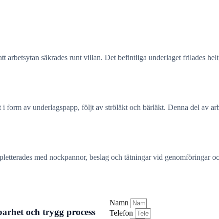
tt arbetsytan säkrades runt villan. Det befintliga underlaget frilades he
kt i form av underlagspapp, följt av ströläkt och bärläkt. Denna del av 
etterades med nockpannor, beslag och tätningar vid genomföringar och k
Namn
arhet och trygg process
Telefon