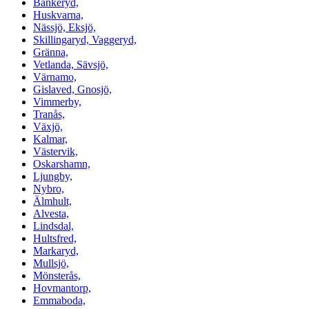
Bankeryd,
Huskvarna,
Nässjö, Eksjö,
Skillingaryd, Vaggeryd,
Gränna,
Vetlanda, Sävsjö,
Värnamo,
Gislaved, Gnosjö,
Vimmerby,
Tranås,
Växjö,
Kalmar,
Västervik,
Oskarshamn,
Ljungby,
Nybro,
Älmhult,
Alvesta,
Lindsdal,
Hultsfred,
Markaryd,
Mullsjö,
Mönsterås,
Hovmantorp,
Emmaboda,