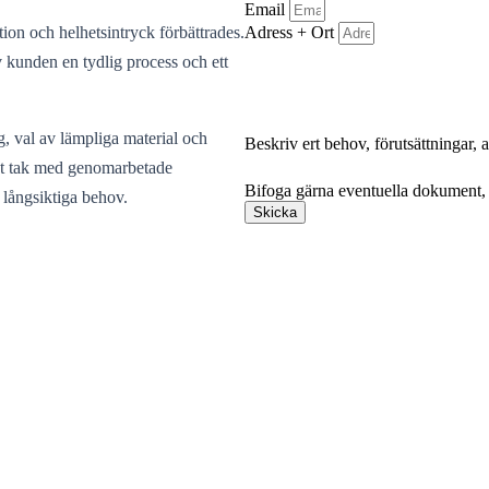
Email
Adress + Ort
ion och helhetsintryck förbättrades.
av kunden en tydlig process och ett
g, val av lämpliga material och
Beskriv ert behov, förutsättningar,
Bifoga gärna eventuella dokument, b
igt tak med genomarbetade
Bifoga gärna eventuella dokument, b
 långsiktiga behov.
Skicka