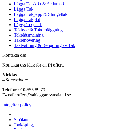
Lägga Tätskikt & Sedumtak
Lägga Tak
Lägga Takpapp & Shingeltak
Lägga Takplåt
Lägga Tegeltak
Takbyte & Takomläggning
Takplåtsmålning
Takrenovering
Taktvättning & Rengöring av Tak
Kontakta oss
Kontakta oss idag för en fri offert.
Nicklas
–
Samordnare
Telefon:
010-555 89 79
E-mail: offert@taklaggare-smaland.se
Integritetspolicy
Vi utför arbeten i hela
Småland:
Jönköping,