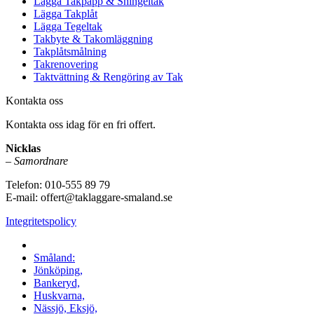
Lägga Takpapp & Shingeltak
Lägga Takplåt
Lägga Tegeltak
Takbyte & Takomläggning
Takplåtsmålning
Takrenovering
Taktvättning & Rengöring av Tak
Kontakta oss
Kontakta oss idag för en fri offert.
Nicklas
–
Samordnare
Telefon:
010-555 89 79
E-mail: offert@taklaggare-smaland.se
Integritetspolicy
Vi utför arbeten i hela
Småland:
Jönköping,
Bankeryd,
Huskvarna,
Nässjö, Eksjö,