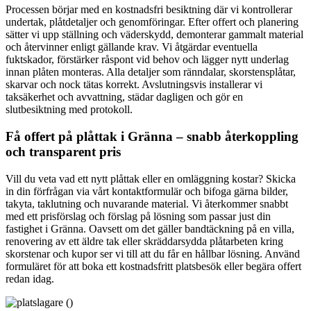
Processen börjar med en kostnadsfri besiktning där vi kontrollerar
undertak, plåtdetaljer och genomföringar. Efter offert och planering
sätter vi upp ställning och väderskydd, demonterar gammalt material
och återvinner enligt gällande krav. Vi åtgärdar eventuella
fuktskador, förstärker råspont vid behov och lägger nytt underlag
innan plåten monteras. Alla detaljer som ränndalar, skorstensplåtar,
skarvar och nock tätas korrekt. Avslutningsvis installerar vi
taksäkerhet och avvattning, städar dagligen och gör en
slutbesiktning med protokoll.
Få offert på plåttak i Gränna – snabb återkoppling
och transparent pris
Vill du veta vad ett nytt plåttak eller en omläggning kostar? Skicka
in din förfrågan via vårt kontaktformulär och bifoga gärna bilder,
takyta, taklutning och nuvarande material. Vi återkommer snabbt
med ett prisförslag och förslag på lösning som passar just din
fastighet i Gränna. Oavsett om det gäller bandtäckning på en villa,
renovering av ett äldre tak eller skräddarsydda plåtarbeten kring
skorstenar och kupor ser vi till att du får en hållbar lösning. Använd
formuläret för att boka ett kostnadsfritt platsbesök eller begära offert
redan idag.