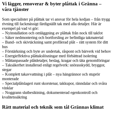
Vi lägger, renoverar & byter plåttak i Gränna –
våra tjänster
Som specialister på plåttak tar vi ansvar för hela kedjan – från trygg
rivning till fackmässigt färdigställt tak med alla detaljer. Här är
exempel på vad vi gör:
– Nyinstallation och omläggning av plåttak från nock till takfot
– Säker nedmontering och bortforsling av befintliga takmaterial
– Band- och skivtäckning samt profilerad plåt – rätt system för ditt
hus
– Förstärkning och byte av undertak, råspont och bärverk vid behov
– Energieffektiva plåttakslösningar med förbättrad isolering
– Måttanpassade plåtdetaljer, beslag, kragar och täta genomföringar
– Taksäkerhet installerad enligt regelverk: snörasskydd, bryggor,
stegar
– Komplett takavvattning i plåt – nya hängrännor och stuprör
monterade
– Specialplåtslageri runt skorstenar, takkupor, ränndalar och svåra
vinklar
– Noggrann slutbesiktning, dokumenterad egenkontroll och
kvalitetssäkring
Rätt material och teknik som tål Grännas klimat