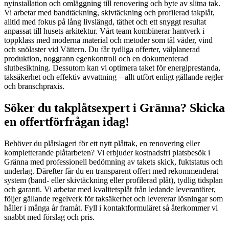
nyinstallation och omläggning till renovering och byte av slitna tak.
Vi arbetar med bandtäckning, skivtäckning och profilerad takplåt,
alltid med fokus på lång livslängd, täthet och ett snyggt resultat
anpassat till husets arkitektur. Vårt team kombinerar hantverk i
toppklass med moderna material och metoder som tål väder, vind
och snölaster vid Vättern. Du får tydliga offerter, välplanerad
produktion, noggrann egenkontroll och en dokumenterad
slutbesiktning. Dessutom kan vi optimera taket för energiprestanda,
taksäkerhet och effektiv avvattning – allt utfört enligt gällande regler
och branschpraxis.
Söker du takplåtsexpert i Gränna? Skicka
en offertförfrågan idag!
Behöver du plåtslageri för ett nytt plåttak, en renovering eller
kompletterande plåtarbeten? Vi erbjuder kostnadsfri platsbesök i
Gränna med professionell bedömning av takets skick, fuktstatus och
underlag. Därefter får du en transparent offert med rekommenderat
system (band- eller skivtäckning eller profilerad plåt), tydlig tidsplan
och garanti. Vi arbetar med kvalitetsplåt från ledande leverantörer,
följer gällande regelverk för taksäkerhet och levererar lösningar som
håller i många år framåt. Fyll i kontaktformuläret så återkommer vi
snabbt med förslag och pris.