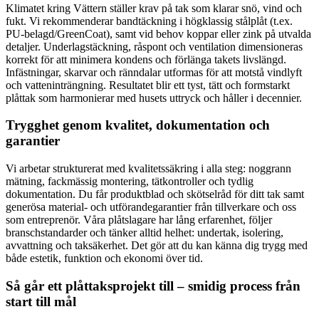
Klimatet kring Vättern ställer krav på tak som klarar snö, vind och
fukt. Vi rekommenderar bandtäckning i högklassig stålplåt (t.ex.
PU-belagd/GreenCoat), samt vid behov koppar eller zink på utvalda
detaljer. Underlagstäckning, råspont och ventilation dimensioneras
korrekt för att minimera kondens och förlänga takets livslängd.
Infästningar, skarvar och ränndalar utformas för att motstå vindlyft
och vatteninträngning. Resultatet blir ett tyst, tätt och formstarkt
plåttak som harmonierar med husets uttryck och håller i decennier.
Trygghet genom kvalitet, dokumentation och
garantier
Vi arbetar strukturerat med kvalitetssäkring i alla steg: noggrann
mätning, fackmässig montering, tätkontroller och tydlig
dokumentation. Du får produktblad och skötselråd för ditt tak samt
generösa material- och utförandegarantier från tillverkare och oss
som entreprenör. Våra plåtslagare har lång erfarenhet, följer
branschstandarder och tänker alltid helhet: undertak, isolering,
avvattning och taksäkerhet. Det gör att du kan känna dig trygg med
både estetik, funktion och ekonomi över tid.
Så går ett plåttaksprojekt till – smidig process från
start till mål