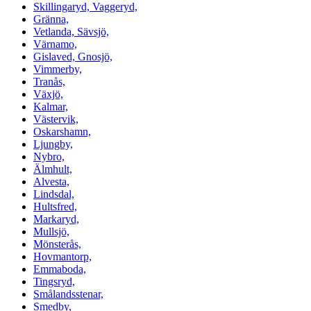
Skillingaryd, Vaggeryd,
Gränna,
Vetlanda, Sävsjö,
Värnamo,
Gislaved, Gnosjö,
Vimmerby,
Tranås,
Växjö,
Kalmar,
Västervik,
Oskarshamn,
Ljungby,
Nybro,
Älmhult,
Alvesta,
Lindsdal,
Hultsfred,
Markaryd,
Mullsjö,
Mönsterås,
Hovmantorp,
Emmaboda,
Tingsryd,
Smålandsstenar,
Smedby,