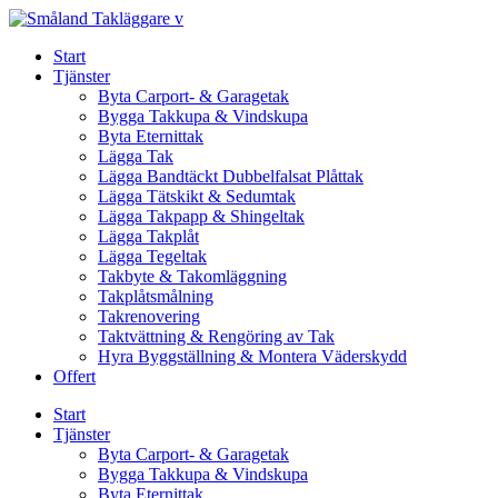
Skip
to
Start
content
Tjänster
Byta Carport- & Garagetak
Bygga Takkupa & Vindskupa
Byta Eternittak
Lägga Tak
Lägga Bandtäckt Dubbelfalsat Plåttak
Lägga Tätskikt & Sedumtak
Lägga Takpapp & Shingeltak
Lägga Takplåt
Lägga Tegeltak
Takbyte & Takomläggning
Takplåtsmålning
Takrenovering
Taktvättning & Rengöring av Tak
Hyra Byggställning & Montera Väderskydd
Offert
Start
Tjänster
Byta Carport- & Garagetak
Bygga Takkupa & Vindskupa
Byta Eternittak