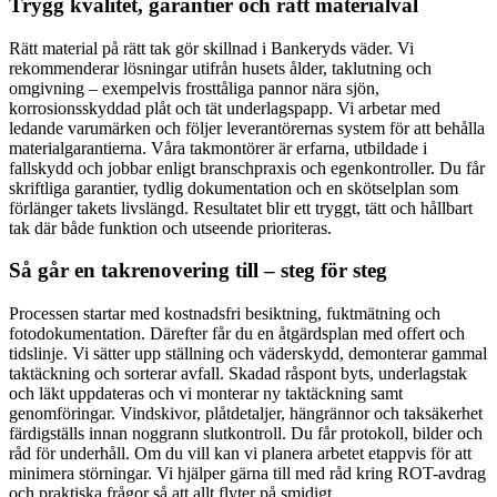
Trygg kvalitet, garantier och rätt materialval
Rätt material på rätt tak gör skillnad i Bankeryds väder. Vi
rekommenderar lösningar utifrån husets ålder, taklutning och
omgivning – exempelvis frosttåliga pannor nära sjön,
korrosionsskyddad plåt och tät underlagspapp. Vi arbetar med
ledande varumärken och följer leverantörernas system för att behålla
materialgarantierna. Våra takmontörer är erfarna, utbildade i
fallskydd och jobbar enligt branschpraxis och egenkontroller. Du får
skriftliga garantier, tydlig dokumentation och en skötselplan som
förlänger takets livslängd. Resultatet blir ett tryggt, tätt och hållbart
tak där både funktion och utseende prioriteras.
Så går en takrenovering till – steg för steg
Processen startar med kostnadsfri besiktning, fuktmätning och
fotodokumentation. Därefter får du en åtgärdsplan med offert och
tidslinje. Vi sätter upp ställning och väderskydd, demonterar gammal
taktäckning och sorterar avfall. Skadad råspont byts, underlagstak
och läkt uppdateras och vi monterar ny taktäckning samt
genomföringar. Vindskivor, plåtdetaljer, hängrännor och taksäkerhet
färdigställs innan noggrann slutkontroll. Du får protokoll, bilder och
råd för underhåll. Om du vill kan vi planera arbetet etappvis för att
minimera störningar. Vi hjälper gärna till med råd kring ROT-avdrag
och praktiska frågor så att allt flyter på smidigt.