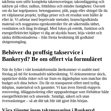
takfirma som utför kompletta takrenoveringar, takomläggning och
takbyte på villor, radhus, fritidshus och mindre fastigheter. Oavsett
om du har tegelpannor, betongpannor, plåt, papp eller shingel får du
ett välplanerat projekt, tydliga priser och ett resultat som håller år
efter år. Vi arbetar med beprövade metoder, branschgodkända
material och noggranna egenkontroller för att säkerställa täthet,
ventilation och lång livslängd. Med fokus på estetik, funktion och
energieffektivitet hjälper vi dig att skydda huset, höja värdet och
sänka driftkostnaderna – från första besiktning till godkänd
slutgenomgång.
Behöver du proffsig takservice i
Bankeryd? Be om offert via formuläret
När du fyller i vårt kontaktformulär återkommer vi snabbt med
förslag på tid för kostnadsfri takbesiktning. Vi dokumenterar skick,
upptäcker dolda risker och tar fram en åtgärdsplan som matchar din
budget och dina behov. Du får en transparent offert med tydlig
tidsplan, materialval och garantier. Vi kan även föreslå etappvis
renovering, tilläggsisolering eller uppgraderingar som förbättrar både
energieffektivitet och utseende. Smidigt, säkert och utan
överraskningar – så att ditt tak blir rätt gjort från början.
Våra tjänster inom takrenovering i Bankeryd