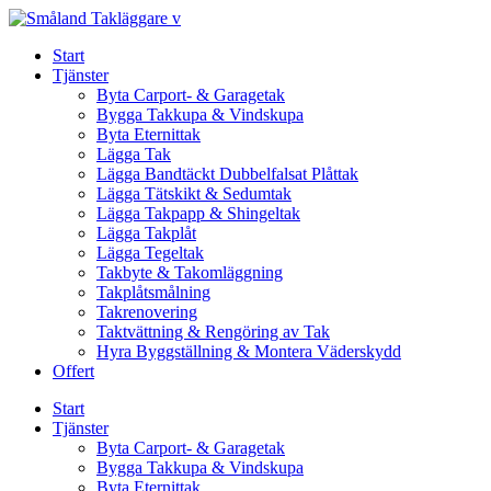
Skip
to
Start
content
Tjänster
Byta Carport- & Garagetak
Bygga Takkupa & Vindskupa
Byta Eternittak
Lägga Tak
Lägga Bandtäckt Dubbelfalsat Plåttak
Lägga Tätskikt & Sedumtak
Lägga Takpapp & Shingeltak
Lägga Takplåt
Lägga Tegeltak
Takbyte & Takomläggning
Takplåtsmålning
Takrenovering
Taktvättning & Rengöring av Tak
Hyra Byggställning & Montera Väderskydd
Offert
Start
Tjänster
Byta Carport- & Garagetak
Bygga Takkupa & Vindskupa
Byta Eternittak