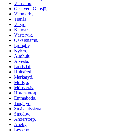
Värnamo,
Gislaved, Gnosjö,
Vimmerby,
Tranås,
Växjö,
Kalmar,
Västervik,
Oskarshamn,
Ljungby,
Nybro,
Älmhult,
Alvesta,
Lindsdal,
Hultsfred,
Markaryd,
Mullsjö,
Mönsterås,
Hovmantorp,
Emmaboda,
Tingsryd,
Smålandsstenar,
Smedby,
Anderstorp,
Aneby,
Lessebo,