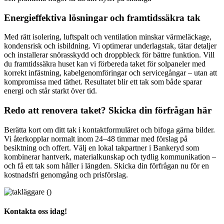
Energieffektiva lösningar och framtidssäkra tak
Med rätt isolering, luftspalt och ventilation minskar värmeläckage,
kondensrisk och isbildning. Vi optimerar underlagstak, tätar detaljer
och installerar snörasskydd och droppbleck för bättre funktion. Vill
du framtidssäkra huset kan vi förbereda taket för solpaneler med
korrekt infästning, kabelgenomföringar och servicegångar – utan att
kompromissa med täthet. Resultatet blir ett tak som både sparar
energi och står starkt över tid.
Redo att renovera taket? Skicka din förfrågan här
Berätta kort om ditt tak i kontaktformuläret och bifoga gärna bilder.
Vi återkopplar normalt inom 24–48 timmar med förslag på
besiktning och offert. Välj en lokal takpartner i Bankeryd som
kombinerar hantverk, materialkunskap och tydlig kommunikation –
och få ett tak som håller i längden. Skicka din förfrågan nu för en
kostnadsfri genomgång och prisförslag.
Kontakta oss idag!