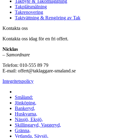
Takbyte & Takomläggning
Takplåtsmålning
Takrenovering
Taktvättning & Rengöring av Tak
Kontakta oss
Kontakta oss idag för en fri offert.
Nicklas
–
Samordnare
Telefon:
010-555 89 79
E-mail: offert@taklaggare-smaland.se
Integritetspolicy
Vi utför arbeten i hela
Småland:
Jönköping,
Bankeryd,
Huskvarna,
Nässjö, Eksjö,
Skillingaryd, Vaggeryd,
Gränna,
Vetlanda, Sävsjö,