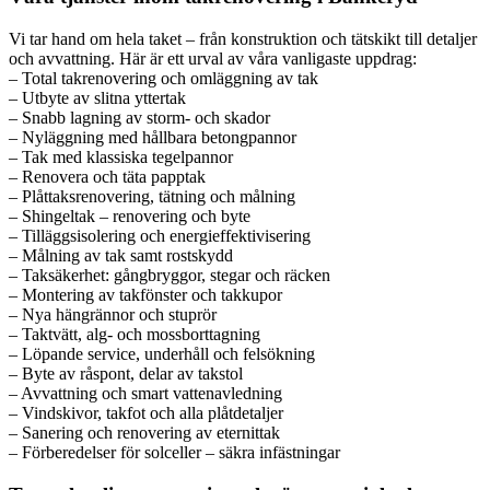
Vi tar hand om hela taket – från konstruktion och tätskikt till detaljer
och avvattning. Här är ett urval av våra vanligaste uppdrag:
– Total takrenovering och omläggning av tak
– Utbyte av slitna yttertak
– Snabb lagning av storm- och skador
– Nyläggning med hållbara betongpannor
– Tak med klassiska tegelpannor
– Renovera och täta papptak
– Plåttaksrenovering, tätning och målning
– Shingeltak – renovering och byte
– Tilläggsisolering och energieffektivisering
– Målning av tak samt rostskydd
– Taksäkerhet: gångbryggor, stegar och räcken
– Montering av takfönster och takkupor
– Nya hängrännor och stuprör
– Taktvätt, alg- och mossborttagning
– Löpande service, underhåll och felsökning
– Byte av råspont, delar av takstol
– Avvattning och smart vattenavledning
– Vindskivor, takfot och alla plåtdetaljer
– Sanering och renovering av eternittak
– Förberedelser för solceller – säkra infästningar