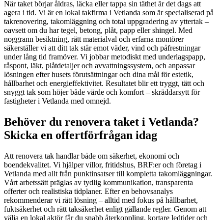
När taket börjar åldras, läcka eller tappa sin täthet är det dags att
agera i tid. Vi är en lokal takfirma i Vetlanda som är specialiserad på
takrenovering, takomläggning och total uppgradering av yttertak –
oavsett om du har tegel, betong, plåt, papp eller shingel. Med
noggrann besiktning, rätt materialval och erfarna montörer
säkerställer vi att ditt tak står emot väder, vind och påfrestningar
under lång tid framöver. Vi jobbar metodiskt med underlagspapp,
råspont, läkt, plåtdetaljer och avvattningssystem, och anpassar
lösningen efter husets förutsättningar och dina mål för estetik,
hållbarhet och energieffektivitet. Resultatet blir ett tryggt, tätt och
snyggt tak som höjer både värde och komfort – skräddarsytt för
fastigheter i Vetlanda med omnejd.
Behöver du renovera taket i Vetlanda?
Skicka en offertförfrågan idag
Att renovera tak handlar både om säkerhet, ekonomi och
boendekvalitet. Vi hjälper villor, fritidshus, BRF:er och företag i
Vetlanda med allt från punktinsatser till kompletta takomläggningar.
Vårt arbetssätt präglas av tydlig kommunikation, transparenta
offerter och realistiska tidplaner. Efter en behovsanalys
rekommenderar vi rätt lösning – alltid med fokus på hållbarhet,
fuktsäkerhet och rätt taksäkerhet enligt gällande regler. Genom att
välja en lokal aktör får du snabb återkoppling, kortare ledtider och