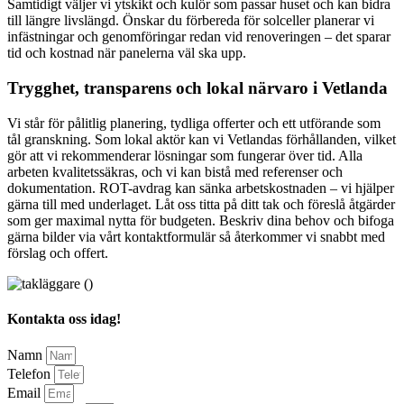
Samtidigt väljer vi ytskikt och kulör som passar huset och kan bidra
till längre livslängd. Önskar du förbereda för solceller planerar vi
infästningar och genomföringar redan vid renoveringen – det sparar
tid och kostnad när panelerna väl ska upp.
Trygghet, transparens och lokal närvaro i Vetlanda
Vi står för pålitlig planering, tydliga offerter och ett utförande som
tål granskning. Som lokal aktör kan vi Vetlandas förhållanden, vilket
gör att vi rekommenderar lösningar som fungerar över tid. Alla
arbeten kvalitetssäkras, och vi kan bistå med referenser och
dokumentation. ROT-avdrag kan sänka arbetskostnaden – vi hjälper
gärna till med underlaget. Låt oss titta på ditt tak och föreslå åtgärder
som ger maximal nytta för budgeten. Beskriv dina behov och bifoga
gärna bilder via vårt kontaktformulär så återkommer vi snabbt med
förslag och offert.
Kontakta oss idag!
Namn
Telefon
Email