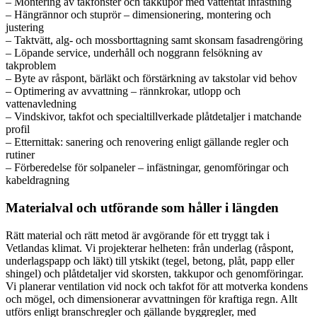
– Montering av takfönster och takkupor med vattentät infästning
– Hängrännor och stuprör – dimensionering, montering och
justering
– Taktvätt, alg- och mossborttagning samt skonsam fasadrengöring
– Löpande service, underhåll och noggrann felsökning av
takproblem
– Byte av råspont, bärläkt och förstärkning av takstolar vid behov
– Optimering av avvattning – rännkrokar, utlopp och
vattenavledning
– Vindskivor, takfot och specialtillverkade plåtdetaljer i matchande
profil
– Etternittak: sanering och renovering enligt gällande regler och
rutiner
– Förberedelse för solpaneler – infästningar, genomföringar och
kabeldragning
Materialval och utförande som håller i längden
Rätt material och rätt metod är avgörande för ett tryggt tak i
Vetlandas klimat. Vi projekterar helheten: från underlag (råspont,
underlagspapp och läkt) till ytskikt (tegel, betong, plåt, papp eller
shingel) och plåtdetaljer vid skorsten, takkupor och genomföringar.
Vi planerar ventilation vid nock och takfot för att motverka kondens
och mögel, och dimensionerar avvattningen för kraftiga regn. Allt
utförs enligt branschregler och gällande byggregler, med