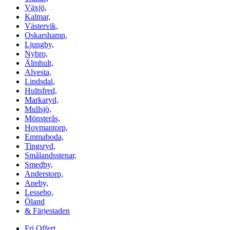
Växjö,
Kalmar,
Västervik,
Oskarshamn,
Ljungby,
Nybro,
Älmhult,
Alvesta,
Lindsdal,
Hultsfred,
Markaryd,
Mullsjö,
Mönsterås,
Hovmantorp,
Emmaboda,
Tingsryd,
Smålandsstenar,
Smedby,
Anderstorp,
Aneby,
Lessebo,
Öland
& Färjestaden
Fri Offert