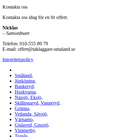
Kontakta oss
Kontakta oss idag för en fri offert.
Nicklas
–
Samordnare
Telefon:
010-555 89 79
E-mail: offert@taklaggare-smaland.se
Integritetspolicy
Vi utför arbeten i hela
Småland:
Jönköping,
Bankeryd,
Huskvarna,
Nässjö, Eksjö,
Skillingaryd, Vaggeryd,
Gränna,
Vetlanda, Sävsjö,
Värnamo,
Gislaved, Gnosjö,
Vimmerby,
Tranås,