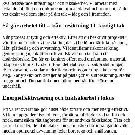
kvalitetssäkrade infästningar och taksäkerhet. Vi arbetar med
ledande fabrikat och dokumenterar materialval och moment, så du
vet exakt vad som sitter på ditt tak – idag och i framtiden.
Så går arbetet till – från besiktning till färdigt tak
Vår process är tydlig och effektiv. Efter att du beskrivit projektet i
vårt formulär bokar vi besiktning där vi bedömer tätskikt, råspont,
läkt, plåtbeslag och avvattning. Vi identifierar riskzoner kring
genomföringar, takfötter och vindskivor och tar fram ett
åtgärdsförslag. Du får en konkret offert med omfattning, material,
tidsplan och pris. Under utförandet etablerar vi säkra ställningar,
river varsamt, skyddar under tiden och bygger upp taket steg för
steg. När ytskikt och detaljer är på plats gör vi slutbesiktning, städar
noggrant och lämnar dokumentation med råd för skötsel och
underhåll.
Energieffektivisering och fuktsäkerhet i fokus
Ett välrenoverat tak gör huset både torrare och mer energieffektivt.
Vi kan uppgradera isoleringen, förbättra luftflöden vid takfot och
nock, samt säkra rätt ångbroms för att undvika fuktskador. Täta och
korrekt monterade plåtdetaljer minskar risken för inträngande vatten,
medan optimerad avvattning leder bort regn och smältvatten.