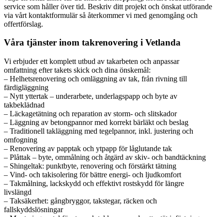
service som håller över tid. Beskriv ditt projekt och önskat utförande
via vårt kontaktformulär så återkommer vi med genomgång och
offertförslag.
Våra tjänster inom takrenovering i Vetlanda
Vi erbjuder ett komplett utbud av takarbeten och anpassar
omfattning efter takets skick och dina önskemål:
– Helhetsrenovering och omläggning av tak, från rivning till
färdigläggning
– Nytt yttertak – underarbete, underlagspapp och byte av
takbeklädnad
– Läckagetätning och reparation av storm- och slitskador
– Läggning av betongpannor med korrekt bärläkt och beslag
– Traditionell takläggning med tegelpannor, inkl. justering och
omfogning
– Renovering av papptak och ytpapp för låglutande tak
– Plåttak – byte, ommålning och åtgärd av skiv- och bandtäckning
– Shingeltak: punktbyte, renovering och förstärkt tätning
– Vind- och takisolering för bättre energi- och ljudkomfort
– Takmålning, lackskydd och effektivt rostskydd för längre
livslängd
– Taksäkerhet: gångbryggor, takstegar, räcken och
fallskyddslösningar