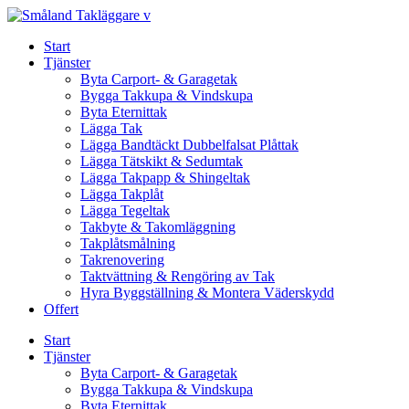
Skip
to
Start
content
Tjänster
Byta Carport- & Garagetak
Bygga Takkupa & Vindskupa
Byta Eternittak
Lägga Tak
Lägga Bandtäckt Dubbelfalsat Plåttak
Lägga Tätskikt & Sedumtak
Lägga Takpapp & Shingeltak
Lägga Takplåt
Lägga Tegeltak
Takbyte & Takomläggning
Takplåtsmålning
Takrenovering
Taktvättning & Rengöring av Tak
Hyra Byggställning & Montera Väderskydd
Offert
Start
Tjänster
Byta Carport- & Garagetak
Bygga Takkupa & Vindskupa
Byta Eternittak